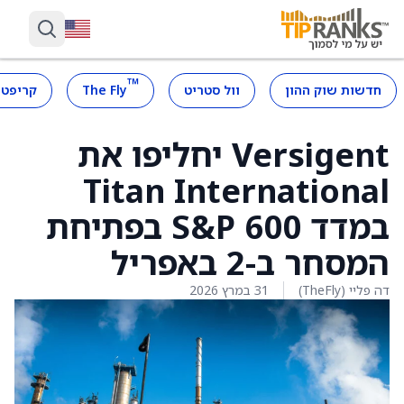
™
חדשות שוק ההון
וול סטריט
The Fly
קריפטו
Versigent יחליפו את
Titan International
במדד S&P 600 בפתיחת
המסחר ב-2 באפריל
דה פליי (TheFly)
31 במרץ 2026