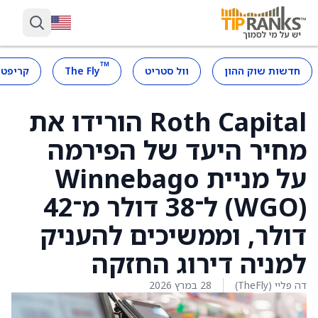
™
חדשות שוק ההון
וול סטריט
The Fly
קריפטו
Roth Capital הורידו את
מחיר היעד של הפירמה
על מניית Winnebago
(WGO) ל־38 דולר מ־42
דולר, וממשיכים להעניק
למניה דירוג החזקה
דה פליי (TheFly)
28 במרץ 2026