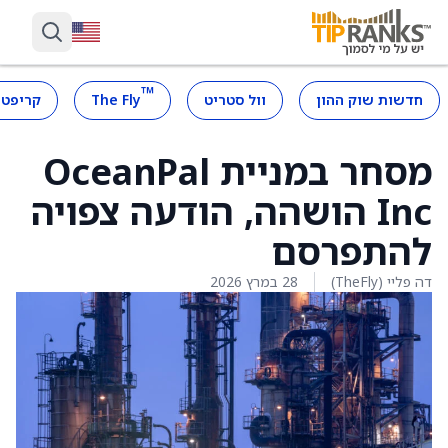
™
חדשות שוק ההון
וול סטריט
The Fly
קריפטו
מסחר במניית OceanPal
Inc הושהה, הודעה צפויה
להתפרסם
דה פליי (TheFly)
28 במרץ 2026