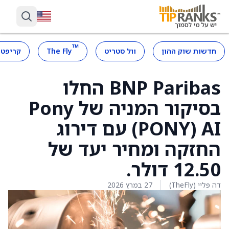
™
חדשות שוק ההון
וול סטריט
The Fly
קריפטו
BNP Paribas החלו
בסיקור המניה של Pony
AI ‏(PONY) עם דירוג
החזקה ומחיר יעד של
12.50 דולר.
דה פליי (TheFly)
27 במרץ 2026