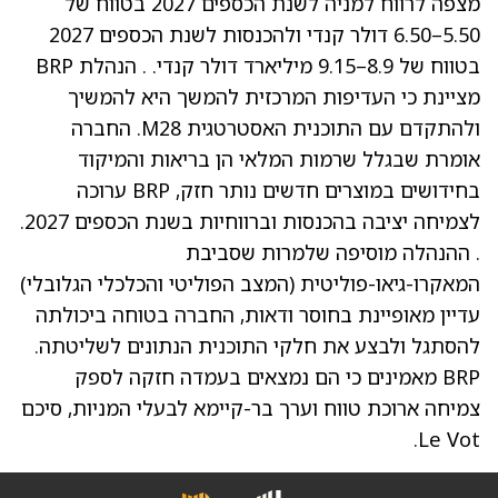
מצפה לרווח למניה לשנת הכספים 2027 בטווח של
5.50–6.50 דולר קנדי ולהכנסות לשנת הכספים 2027
בטווח של 8.9–9.15 מיליארד דולר קנדי. . הנהלת BRP
מציינת כי העדיפות המרכזית להמשך היא להמשיך
ולהתקדם עם התוכנית האסטרטגית M28. החברה
אומרת שבגלל שרמות המלאי הן בריאות והמיקוד
בחידושים במוצרים חדשים נותר חזק, BRP ערוכה
לצמיחה יציבה בהכנסות וברווחיות בשנת הכספים 2027.
. ההנהלה מוסיפה שלמרות שסביבת
המאקרו-גיאו-פוליטית (המצב הפוליטי והכלכלי הגלובלי)
עדיין מאופיינת בחוסר ודאות, החברה בטוחה ביכולתה
להסתגל ולבצע את חלקי התוכנית הנתונים לשליטתה.
BRP מאמינים כי הם נמצאים בעמדה חזקה לספק
צמיחה ארוכת טווח וערך בר-קיימא לבעלי המניות, סיכם
Le Vot.