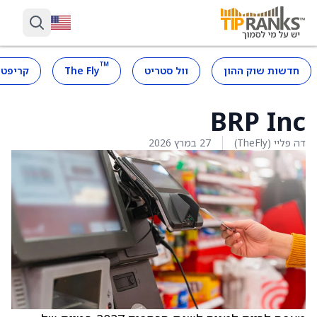
™
חדשות שוק ההון
וול סטריט
The Fly
קריפטו
BRP Inc
דה פליי (TheFly)
27 במרץ 2026