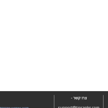
צרו קשר -
support@tipranks.com
תנאי שימוש
•
מדיניות