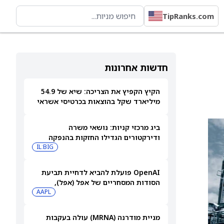
TipRanks.com
חדשות אחרונות
הקיץ הקפיץ את הצריכה: שיא של 54.9
מיליארד שקל בהוצאות בכרטיסי אשראי
ביולי
ביג מרכזי קניות: נושאי משרה
ודירקטורים הגדילו החזקות בהנפקה
פרטית
IL:BIG
OpenAI פועלת להביא לדחיית תביעת
הסודות המסחריים של אפל (אפל),
שאותה כינתה "רשלנית, אגרסיבית
AAPL
ואישית באופן מוזר"
מניית מודרנה (MRNA) עולה בעקבות