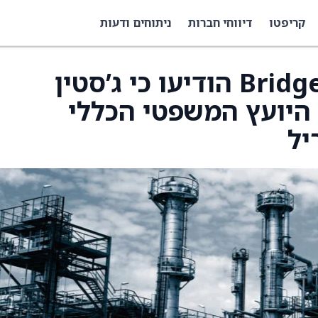
קריפטו
דיווחי חברות
ניתוחים ודעות
Bridger Aerospace (BAER) הודיעו כי ג’סטין
 היועץ המשפטי הכללי
יל