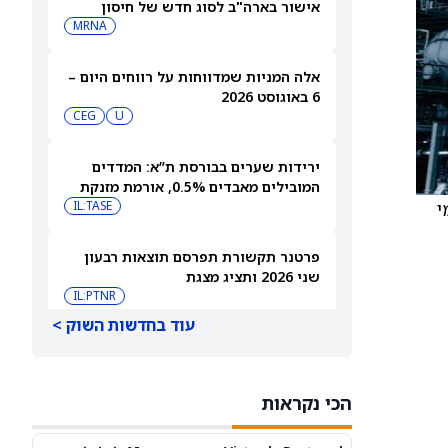
אישור בארה"ב לסוג חדש של חיסון
לשפעת — למה זה חשוב
MRNA
אלה המניות שמדווחות על רווחים היום –
6 באוגוסט 2026
CEG
U
ירידות שערים בבורסת ת”א: המדדים
המובילים מאבדים 0.5%, אורמת מזנקת
י
7% אחרי הדוחות
IL:TASE
פרטנר תקשורת תפרסם תוצאות רבעון
שני 2026 ותציג מצגת
IL:PTNR
עוד בחדשות השוק >
אורמת עקפה את התחזיות והעלתה את
הצפי לשנת 2026
IL:ORA
הכי נקראות
אאורה השקעות זכתה בפרויקט