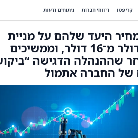
קריפטו
דיווחי חברות
ניתוחים ודעות
לו את מחיר היעד שלהם על מניית
Ondas (ONDS) ל־18 דולר מ־16 דולר, וממשיכים
ניה, לאחר שההנהלה הדגישה “ביקו
 של החברה אתמול