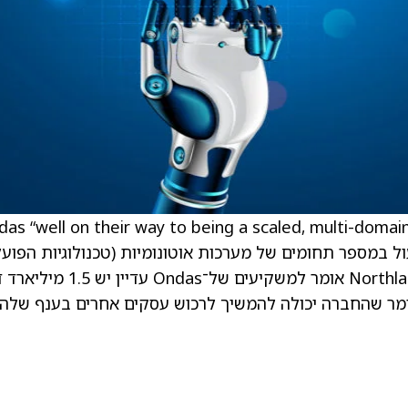
as “well on their way to being a scaled, multi-domain, autonomous
 לפעול במספר תחומים של מערכות אוטונומיות (טכנולוגיות הפוע
באופן עצמאי) בהיקף גדול יותר. האנליסט מ־Northland אומר למשקיעים של־das
ומר שהחברה יכולה להמשיך לרכוש עסקים אחרים בענף שלה 