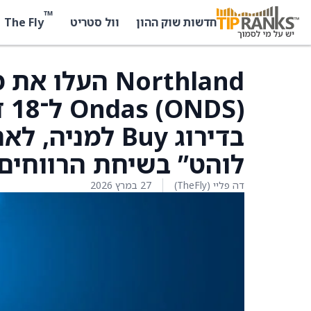
™
The Fly
חדשות שוק ההון
וול סטריט
Northland הע
בדירוג Buy למ
לוהט” בשיחת הרווחים
דה פליי (TheFly)
27 במרץ 2026