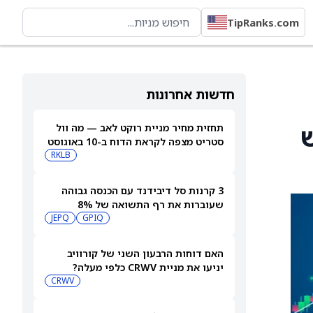
TipRanks.com
חדשות אחרונות
ש
תחזית מחיר מניית רוקט לאב — מה וול
סטריט מצפה לקראת הדוח ב-10 באוגוסט
RKLB
3 קרנות סל דיבידנד עם הכנסה גבוהה
שעוברות את רף התשואה של 8%
JEPQ
GPIQ
האם דוחות הרבעון השני של קורוויב
יניעו את מניית CRWV כלפי מעלה?
CRWV