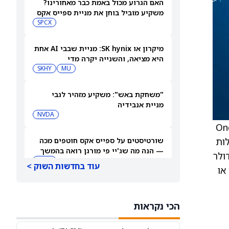
האם הגרוע מכול באמת כבר מאחורינו?
משקיע מוביל בוחן את מניית ספייס אקס
SPCX
מיקרון או SK hynix: מניית שבבי AI אחת
היא מציאה, והשנייה יקרה מדי
SKHY
MU
"משחקת באש": משקיע מזהיר לגבי
מניית אנבידיה
NVDA
Ond
לות
שורטיסטים על ספייס אקס חוטפים מכה
— הנה מה שג'יי פי מורגן רואה בהמשך
On עדיין יש 1.5 מיליארד דולר
SPCX
עוד בחדשות השוק >
או
עסקת קורסור של ספייס אקס בשווי 60
מיליארד דולר עשויה להיסגר כבר בשבוע
הכי נקראות
הבא… אבל המותג Cursor עלול להיעלם
SPCX
PC:CURSO