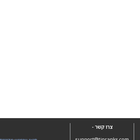
צרו קשר -
support@tipranks.com
תנאי שימוש
•
מדיניות