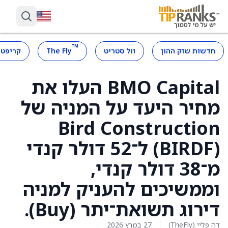
™
חדשות שוק ההון
וול סטריט
The Fly
קריפטו
BMO Capital העלו את
מחיר היעד על המניה של
Bird Construction
(BIRDF) ל־52 דולר קנדי
מ־38 דולר קנדי,
וממשיכים להעניק למניה
דירוג תשואת־יתר (Buy).
דה פליי (TheFly)
27 במרץ 2026