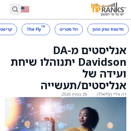
™
חדשות שוק ההון
וול סטריט
The Fly
קריפטו
אנליסטים מ-DA
Davidson יתנוהלו שיחת
ועידה של
אנליסטים/תעשייה
דה פליי (TheFly)
26 במרץ 2026