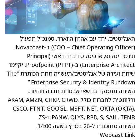
האנליסטים, יחד עם אהרון הווארד, סמנכ”ל תפעול
(COO – Chief Operating Officer) ב-Novacoast,
וג’רמי ויטקופ, ארכיטקט חברה ראשי (Principal
Enterprise Architect) ב-Proofpoint (PFPT), יקיימו
שיחת ועידה של אנליסטים/תעשייה תחת הכותרת “The
Enterprise Security & Identity Rundown.”
השיחה תתמקד בנושאי אבטחת חברה וזהויות,
ורלוונטית לחברות כולל AKAM, AMZN, CHKP, CRWD,
CSCO, FTNT, GOOGL, MSFT, NET, OKTA (OKTA),
PANW, QLYS, RPD, S, SAIL, TENB, ו-ZS.
השיחה מתוכננת ל-26 במרץ בשעה 14:00.
Webcast Link