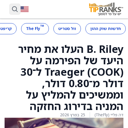
™
חדשות שוק ההון
וול סטריט
The Fly
קריפטו
B. Riley העלו את מחיר
היעד של הפירמה על
Traeger (COOK) ל־30
דולר מ־0.80 דולר,
וממשיכים להמליץ על
המניה בדירוג החזקה
דה פליי (TheFly)
25 במרץ 2026