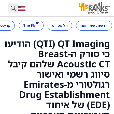
™
חדשות שוק ההון
וול סטריט
The Fly
קריפטו
QT Imaging ‏(QTI) הודיעו
כי סורק ה‑Breast
Acoustic CT שלהם קיבל
סיווג רשמי ואישור
רגולטורי מ‑Emirates
Drug Establishment
‏(EDE) של איחוד