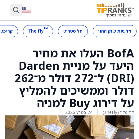
™
חדשות שוק ההון
וול סטריט
The Fly
קריפטו
BofA העלו את מחיר
היעד על מניית Darden
(DRI) ל־272 דולר מ־262
דולר וממשיכים להמליץ
על דירוג Buy למניה
דה פליי (TheFly)
24 במרץ 2026