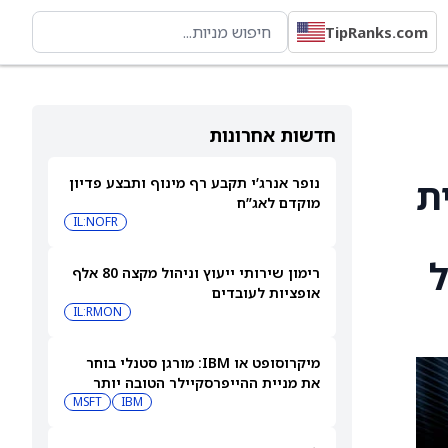
TipRanks.com
חדשות אחרונות
שיית
נופר אנרג’י תקבע רף מינוף ותבצע פדיון
מוקדם לאג”ח
IL:NOFR
ל
רימון שירותי ייעוץ וניהול מקצה 80 אלף
אופציות לעובדים
IL:RMON
מיקרוסופט או IBM: מורגן סטנלי בוחר
את מניית ההייפרסקיילר הטובה יותר
לקנייה עכשיו
IBM
MSFT