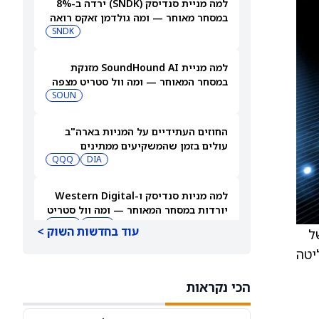
למה מניית סנדיסק (SNDK) ירדה ב-8%
במסחר מאוחר — ומה גולדמן זאקס רואה
בהמשך
SNDK
למה מניית SoundHound AI מזנקת
במסחר המאוחר — ומה וול סטריט מצפה
שיקרה בהמשך
SOUN
החוזים העתידיים על המניות בארה"ב
עולים בזמן שהמשקיעים ממתינים
לדוחות נוספים
DIA
QQQ
למה מניות סנדיסק ו-Western Digital
יורדות במסחר המאוחר — ומה וול סטריט
צופה בהמשך
WDC
SNDK
עוד בחדשות השוק >
משל
מירה על שליטה
3 מניות מתחת ל-10 דולר עם אפסייד חזק
שכדאי לשקול, לפי אנליסטים
הכי נקראות
TDUP
SOUN