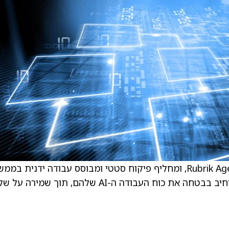
. . לפי דברי החברה, “SAGE מניע את Rubrik Agent Cloud, ומחליף פיקוח סטטי ומבוסס עבודה ידנית במ
מונחה כוונה. הדבר מאפשר ל־enterprises להרחיב בבטחה את כוח העבודה ה-AI שלהם, תוך ש