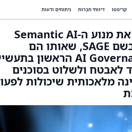
קריפטו
דיווחי חברות
ניתוחים ודעות
Rubrik (RBRK) חשפו את מנוע ה-Semantic AI
Governance שלהם, בשם SAGE, שאותו הם
מתארים כמנוע ה-AI Governance הראשון בתע
 לאבטח ולשלוט בסוכנים
ינה מלאכותית שיכולות לפעו
ת