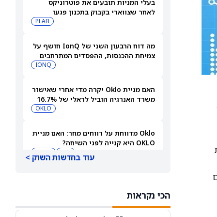
בעלי המניות תובעים את פוטרוניקס
לאחר שצווארי בקבוק בתכנון פגעו
במכירות מסכות IC
PLAB
מה דוח הרבעון השני של IonQ חושף על
צמיחת ההכנסות, ההפסדים המתרחבים
ומניית IONQ
IONQ
האם מניית Oklo יקרה מדי אחרי שאישור
משרד האנרגיה הוביל לראלי של 16.7%
לפני הדוח?
OKLO
Oklo מדווחת על רווחים מחר: האם מניית
OKLO היא קנייה לפני השיחה?
OKLO
LEU
עוד בחדשות השוק >
ם
למה מניית ספייס אקס (SPCX) עולה היום
במסחר מוקדם, 6 באוגוסט?
הכי נקראות
SPCX