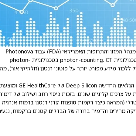
GE HealthCare (GEHC) קיבלו אישור 510(k) ממנהל המזון והתרופות האמריקאי (FDA) עבור Photonova
Spectra, מערכת CT (טומוגרפיה ממוחשבת) בטכנולוגיית photon-counting. CT בטכנולוגיית photon-
 הוא סוג חדש יותר של דימות CT, היכול ללכוד מידע מפורט יותר על פוטוני רנטגן (חלקיקי אור), מה
Photonova Spectra עושה שימוש בטכנולוגיית הגלאים החדשה Deep Silicon של GE HealthCare ומוצעת
ל צרכים קליניים שונים. בזכות כיסוי רחב ושילוב של דימות
לי (המראה כיצד רקמות סופגות קרני רנטגן ברמות אנרגיה
Phot מאפשרת זמני סריקה מהירים והדמיה ברורה של הבדלים קטנים ברקמות, נגעי