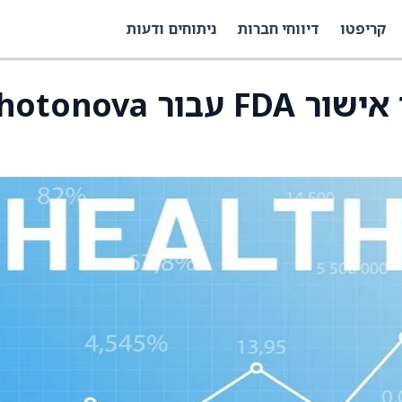
קריפטו
דיווחי חברות
ניתוחים ודעות
GE HealthCare קיבלו אישור FDA עבור ova