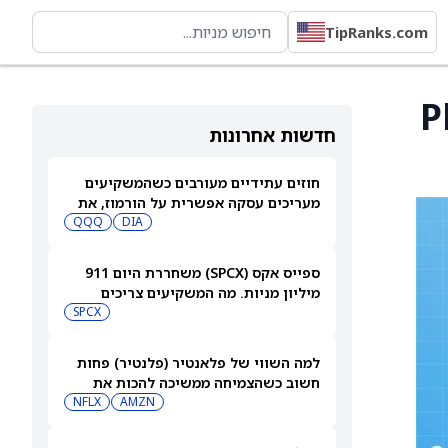
TipRanks.com
Photon
חדשות אחרונות
חוזים עתידיים מעורבים כשהמשקיעים
מעריכים עסקה אפשרית על הורמוז, את
הדוחות של סנדיסק ועוד
DIA
QQQ
ספייס אקס (SPCX) משחררת היום 911
מיליון מניות. מה המשקיעים צריכים
לדעת
SPCX
למה השווי של פלאנטיר (פלנטיר) פחות
חשוב כשהצמיחה ממשיכה להכות את
הציפיות
AMZN
NFLX