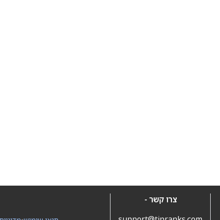
צרו קשר -
support@tipranks.com
תנאי שימוש
•
מדיניות