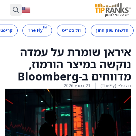
™
חדשות שוק ההון
וול סטריט
The Fly
קריפטו
איראן שומרת על עמדה
נוקשה במיצר הורמוז,
מדווחים ב‑Bloomberg
דה פליי (TheFly)
21 במרץ 2026