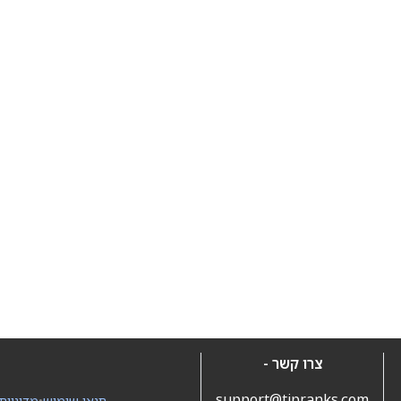
צרו קשר -
support@tipranks.com
תנאי שימוש
•
מדיניות