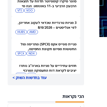
סופר מיקרו קומפיוטר תדווח על תוצאות
הרבעון הרביעי ב-11 באוגוסט. הנה מי
מחזיק במניית SMCI
VOO
VTI
3 מניות טרנדיות שכדאי לעקוב אחריהן,
לפי אנליסטים – 8/6/2026
HUBS
AMD
מניית ספייס אקס (SPCX) מתריסה מול
החששות מסיום תקופת החסימה,
ומטפסת לאחר שחרור 911 מיליון מניות
NDX
SPCX
חוזים עתידיים על מניות בארה"ב נותרו
יציבים לקראת דוח התעסוקה המרכזי
QQQ
DIA
עוד בחדשות השוק >
3 תעודות הסל הטובות ביותר להשקעה,
לפי אנליסט ה-AI – 8/6/2026
הכי נקראות
VYM
JNJ