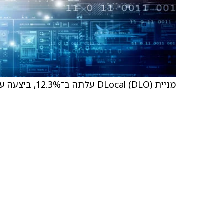
מניית DLocal (DLO) עלתה ב־12.3%, ביצעה עלייה של 1.41 דולר והגיעה ל־12.86 דולר.