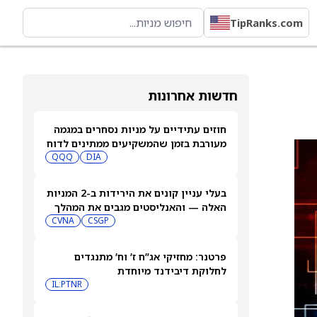
TipRanks.com
חדשות אחרונות
חוזים עתידיים על מניות נסחרים במגמה
מעורבת בזמן שהמשקיעים ממתינים לדוח
התעסוקה של יולי
DIA
QQQ
בעלי עניין קונים את הירידות ב-2 המניות
האלה — והאנליסטים מגבים את המהלך
CVNA
CSGP
פרטנר: מחזיקי אג”ח ז’ וח’ מתנגדים
לחלוקת דיבידנד מיוחדת
IL:PTNR