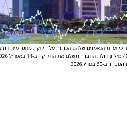
Net Lease Office (NLOP) Prop דיווחו כי ועדת הנאמנים שלהם הכריזה על חלוקת מזומן מיוחדת
3.30 דולר לכל מניה רגילה, עם ערך כולל של כ‑49 מיליון דולר. החברה 
3 במרץ 2026.