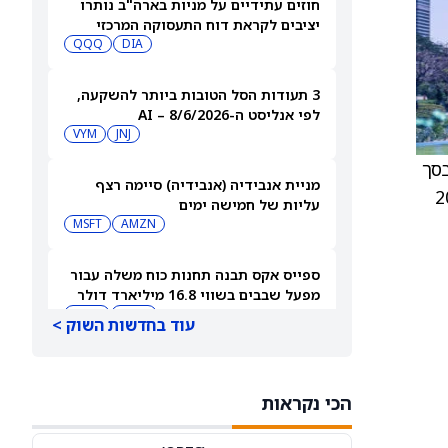
חוזים עתידיים על מניות בארה"ב נותרו
יציבים לקראת דוח התעסוקה המרכזי
QQQ
DIA
3 תעודות הסל הטובות ביותר להשקעה,
לפי אנליסט ה-AI – 8/6/2026
VYM
JNJ
 בסך
מניית אנבידיה (אנבידיה) סיימה רצף
תשלם את החלוקה ב‑14 באפריל 2026
עליות של חמישה ימים
MSFT
AMZN
ספייס אקס תבנה תחנות כוח משלה עבור
מפעל שבבים בשווי 16.8 מיליארד דולר
SPCX
INTC
עוד בחדשות השוק >
חדשות מיזוגים ורכישות: אדוונסד מיקרו
דיווייסז רוכשת את Taalas כדי לחזק את
הכי נקראות
מהלך ה-AI inference שלה
AMD