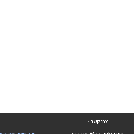
צרו קשר -
support@tipranks.com
תנאי שימוש
•
מדיניות