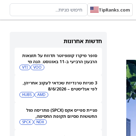
TipRanks.com
חדשות אחרונות
סופר מיקרו קומפיוטר תדווח על תוצאות
הרבעון הרביעי ב-11 באוגוסט. הנה מי
מחזיק במניית SMCI
VOO
VTI
3 מניות טרנדיות שכדאי לעקוב אחריהן,
לפי אנליסטים – 8/6/2026
HUBS
AMD
מניית ספייס אקס (SPCX) מתריסה מול
החששות מסיום תקופת החסימה,
ומטפסת לאחר שחרור 911 מיליון מניות
NDX
SPCX