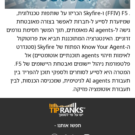
. F5 ‏(FFIV) ו‑Skyfire הכריזו על שותפות טכנולוגית,
שמיועדת לסייע ל‑חברות לאפשר בצורה מאובטחת
גישה ל‑AI agents מאומתים, תוך המשך חסימת גורמים
זדוניים. האינטגרציה המתוכננת תביא את פרוטוקול
ה‑Know Your Agent הפתוח של Skyfire (סטנדרט
לאימות וזיהוי agents תוכנתיים אוטומטיים) אל
פלטפורמת ניהול יישומים ואבטחת היישומים של F5.
המטרה היא לסייע לסוחרים ולספקי תוכן להפריד בין
תעבורת AI agents לגיטימית, שמכניסה הכנסות, לבין
תעבורת אוטומציה מזיקה.
חפשו אותנו -