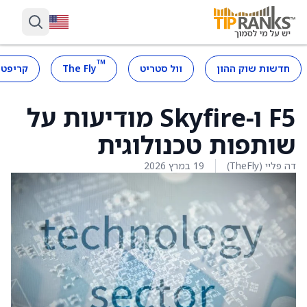
™
חדשות שוק ההון
וול סטריט
The Fly
קריפטו
F5 ו‑Skyfire מודיעות על
שותפות טכנולוגית
דה פליי (TheFly)
19 במרץ 2026