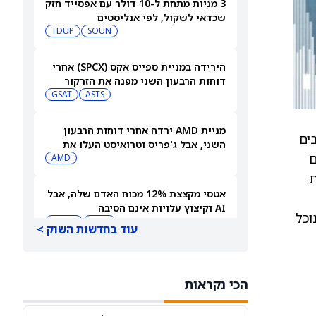
3 מניות מתחת ל-10 דולר עם אפסייד חזק
שכדאי לשקול, לפי אנליסטים
TDUP
SOUN
הירידה במניית ספייס אקס (SPCX) אחרי
דוחות הרבעון השני מפנה את הזרקור
ASTS
לקרנות סל חלל עם חשיפה גבוהה
GSAT
מניית AMD ירדה אחרי דוחות הרבעון
ה) בארה”ב ובאירופה. Roche מרחיבים
השני, אבל ג'פריס וטרואיסט העלו את
הם
מחירי היעד. הנה הסיבה
AMD
ת
אטסי מקצצת 12% מכוח האדם שלה, אבל
AI וקיצוץ עלויות אינם הסיבה
 נוכל
AMZN
WMT
עוד בחדשות השוק >
"שאפתנות מגיעה עם מחיר", מזהיר
אנליסט וולס פרגו לאחר שהוריד את
הכי נקראות
NVDA
מחיר היעד למניית אנבידיה (אנבידיה)
SPCX