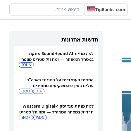
TipRanks.com
חדשות אחרונות
למה מניית SoundHound AI מזנקת
במסחר המאוחר — ומה וול סטריט מצפה
שיקרה בהמשך
SOUN
החוזים העתידיים על המניות בארה"ב
עולים בזמן שהמשקיעים ממתינים
לדוחות נוספים
DIA
QQQ
למה מניות סנדיסק ו-Western Digital
יורדות במסחר המאוחר — ומה וול סטריט
צופה בהמשך
WDC
SNDK