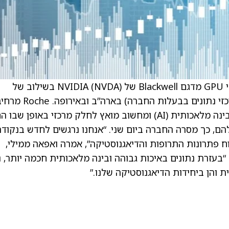
. Roche (RHHBY) מפריסה יותר מ־3,500 מעבדי GPU מדגם Blackwell של NVIDIA (NVDA) בשילוב של
סביבות ענן היברידי וסביבות On-Premises (מרכזי נתונים בבעלות החבר
שיתוף פעולה קיים עם NVIDIA במטרה להפוך בינה מלאכותית (AI) ומחשוב מואץ לחלק מרכזי באופן שבו 
הם, כך מסרה החברה ביום שני. “אנחנו נרגשים לחדש בנקוד
וח פתרונות התרופות והדיאגנוסטיקה”, אמרה ואפאה ממילי,
נהלת הדיגיטל והטכנולוגיה הראשית ב‑Roche. “בעזרת נתונים באיכות גבוהה ובינה מלאכותית חכמה יותר,
והן ביחידות הדיאגנוסטיקה שלנו.”