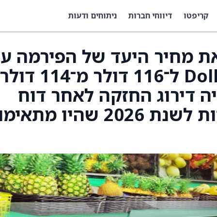
קריפטו
דיווחי חברות
ניתוחים ודעות
Pipe העלו את מחיר היעד של הפירמה ע
מניית Dollar Tree (DLTR) ל־116 דולר מ־114 
ה דירוג החזקה לאחר דוח
רבעון רביעי חזק והנחיות לשנת 2026 שהיו מת