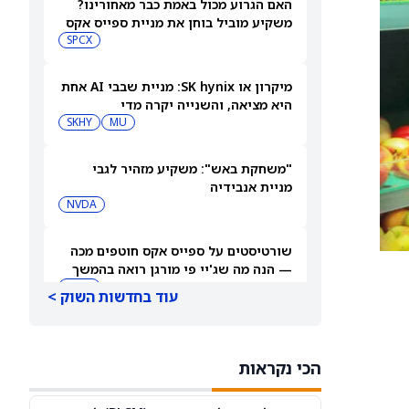
האם הגרוע מכול באמת כבר מאחורינו?
משקיע מוביל בוחן את מניית ספייס אקס
SPCX
מיקרון או SK hynix: מניית שבבי AI אחת
היא מציאה, והשנייה יקרה מדי
SKHY
MU
"משחקת באש": משקיע מזהיר לגבי
מניית אנבידיה
NVDA
שורטיסטים על ספייס אקס חוטפים מכה
— הנה מה שג'יי פי מורגן רואה בהמשך
SPCX
עוד בחדשות השוק >
עסקת קורסור של ספייס אקס בשווי 60
מיליארד דולר עשויה להיסגר כבר בשבוע
הכי נקראות
הבא… אבל המותג Cursor עלול להיעלם
SPCX
PC:CURSO