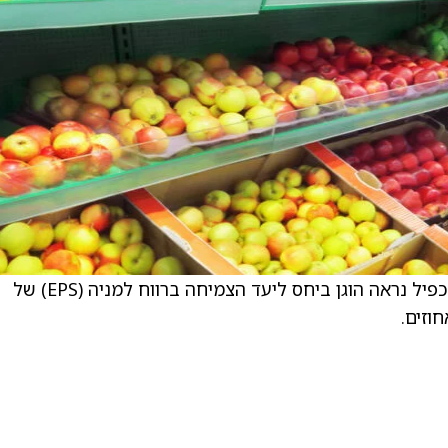
. הפירמה ממתינים עם ההחלטה הזו משום שהמכפיל נראה הוגן ביחס ליעד הצמיחה ברווח למניה (EPS) של