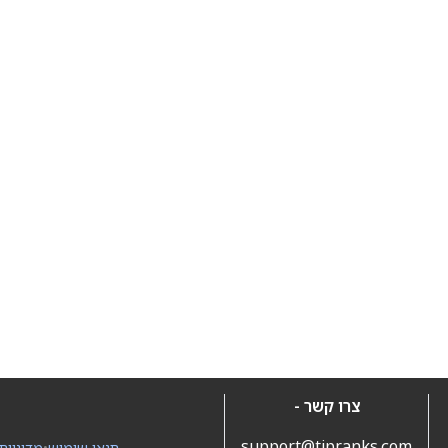
צרו קשר -
support@tipranks.com
תנאי שימוש
•
מדיניות