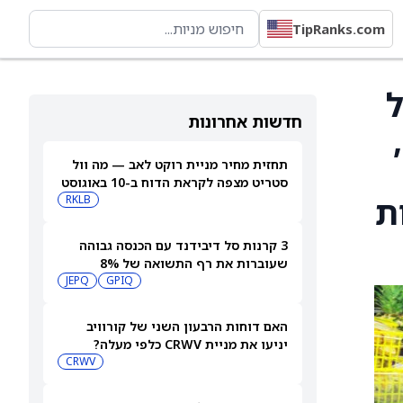
TipRanks.com
ל
חדשות אחרונות
דולר,
תחזית מחיר מניית רוקט לאב — מה וול
סטריט מצפה לקראת הדוח ב-10 באוגוסט
אימות
RKLB
3 קרנות סל דיבידנד עם הכנסה גבוהה
שעוברות את רף התשואה של 8%
JEPQ
GPIQ
האם דוחות הרבעון השני של קורוויב
יניעו את מניית CRWV כלפי מעלה?
CRWV