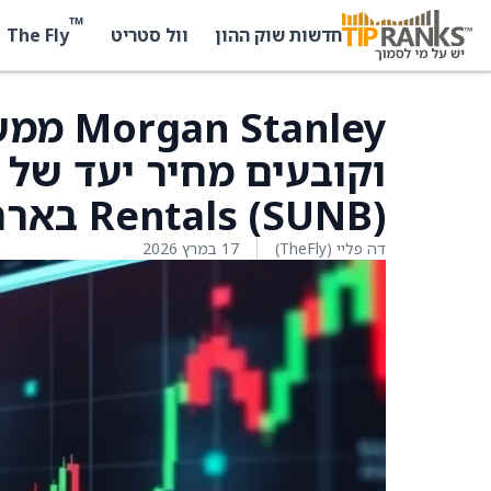
™
The Fly
חדשות שוק ההון
וול סטריט
tanley
Rentals (SUNB) בארה”ב
דה פליי (TheFly)
17 במרץ 2026