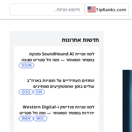
TipRanks.com
חדשות אחרונות
למה מניית SoundHound AI מזנקת
במסחר המאוחר — ומה וול סטריט מצפה
שיקרה בהמשך
SOUN
החוזים העתידיים על המניות בארה"ב
עולים בזמן שהמשקיעים ממתינים
לדוחות נוספים
DIA
QQQ
למה מניות סנדיסק ו-Western Digital
יורדות במסחר המאוחר — ומה וול סטריט
צופה בהמשך
WDC
SNDK