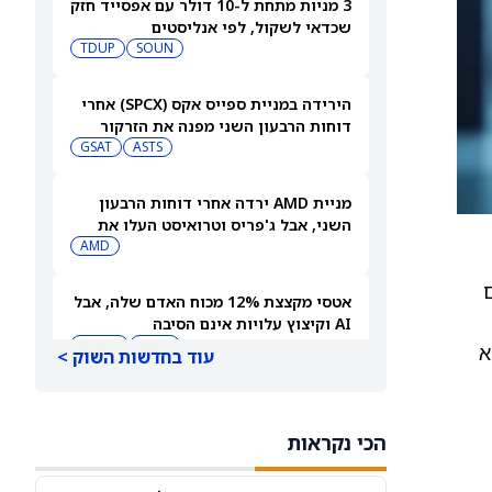
3 מניות מתחת ל-10 דולר עם אפסייד חזק
שכדאי לשקול, לפי אנליסטים
TDUP
SOUN
הירידה במניית ספייס אקס (SPCX) אחרי
דוחות הרבעון השני מפנה את הזרקור
ASTS
לקרנות סל חלל עם חשיפה גבוהה
GSAT
מניית AMD ירדה אחרי דוחות הרבעון
השני, אבל ג'פריס וטרואיסט העלו את
מחירי היעד. הנה הסיבה
AMD
ם
אטסי מקצצת 12% מכוח האדם שלה, אבל
AI וקיצוץ עלויות אינם הסיבה
AMZN
WMT
א
עוד בחדשות השוק >
"שאפתנות מגיעה עם מחיר", מזהיר
אנליסט וולס פרגו לאחר שהוריד את
הכי נקראות
NVDA
מחיר היעד למניית אנבידיה (אנבידיה)
SPCX