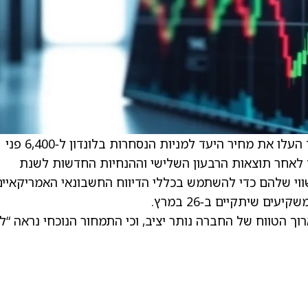
Morgan Stanley והאנליטית אנליס ורמולן, ,עוד העלו את מחיר היעד למניות הנסחרות בלונדון ל‑6,400 פני
 שלהם לאחר תוצאות הרבעון השלישי וההנחיות החדשות לשנת
מודל השווי שלהם כדי להשתמש בכללי הדיווח החשבונאי האמריקאיי
 הטווח של החברה נותר יציב, וכי התמחור הנוכחי נראה “ל