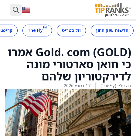
™
חדשות שוק ההון
וול סטריט
The Fly
קריפטו
Gold. com (GOLD) אמרו
כי חואן סארטורי מונה
לדירקטוריון שלהם
דה פליי (TheFly)
17 במרץ 2026