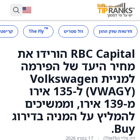
™
חדשות שוק ההון
וול סטריט
The Fly
קריפטו
RBC Capital הורידו את
מחיר היעד של הפירמה
(VWAGY) ל-135 אירו
מ-139 אירו, וממשיכים
להמליץ על המניה בדירוג
Buy.
דה פליי (TheFly)
17 במרץ 2026