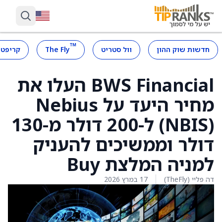
™
חדשות שוק ההון
וול סטריט
The Fly
קריפטו
BWS Financial העלו את
מחיר היעד על Nebius
‏(NBIS) ל-200 דולר מ-130
דולר וממשיכים להעניק
למניה המלצת Buy
דה פליי (TheFly)
17 במרץ 2026