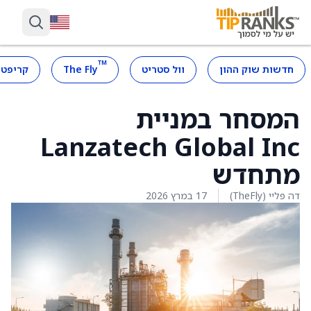
™
חדשות שוק ההון
וול סטריט
The Fly
קריפטו
המסחר במניית
Lanzatech Global Inc
מתחדש
דה פליי (TheFly)
17 במרץ 2026