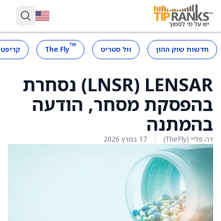
™
חדשות שוק ההון
וול סטריט
The Fly
קריפטו
LENSAR ‏(LNSR) ‏נסחרת
בהפסקת מסחר, הודעה
בהמתנה
דה פליי (TheFly)
17 במרץ 2026