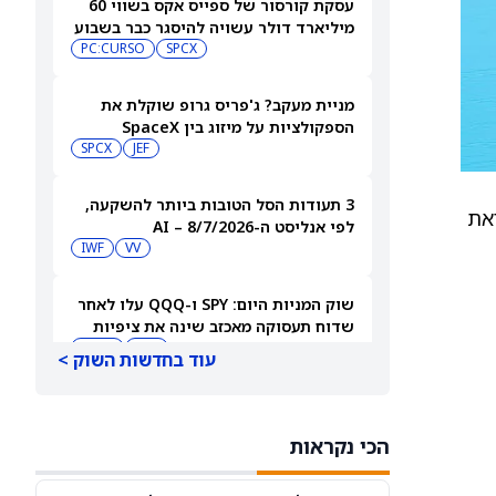
עסקת קורסור של ספייס אקס בשווי 60
מיליארד דולר עשויה להיסגר כבר בשבוע
הבא… אבל המותג Cursor עלול להיעלם
SPCX
PC:CURSO
מניית מעקב? ג'פריס גרופ שוקלת את
הספקולציות על מיזוג בין SpaceX
לטסלה
JEF
SPCX
3 תעודות הסל הטובות ביותר להשקעה,
 המניה לקראת
לפי אנליסט ה-AI – 8/7/2026
IWF
VV
שוק המניות היום: SPY ו-QQQ עלו לאחר
שדוח תעסוקה מאכזב שינה את ציפיות
הריבית
DIA
QQQ
עוד בחדשות השוק >
מניות מחשוב קוונטי מזנקות כשוושינגטון
בוחנת הגדלת המימון ב-68%
הכי נקראות
QBTS
IONQ