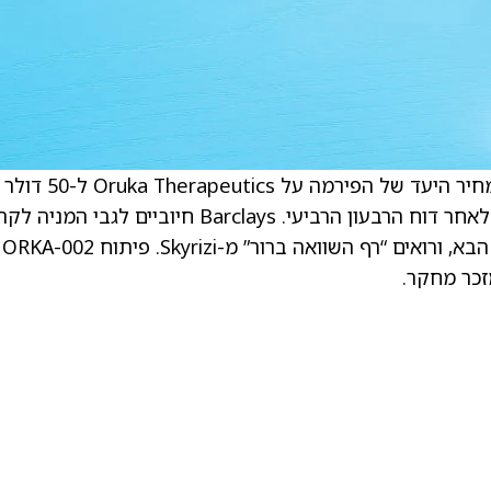
. אצר דאראוט, אנליסט ב-Barclays, העלה את מחיר היעד של הפירמה על Oruka Therapeutics ל-50 דולר
מ-48 דולר וממשיך לדרג את המניה בדירוג Buy לאחר דוח הרבעון הרביעי. Barclays חיוביים לגבי
נתוני הניסוי הקליני בשלב 2, המתוכננים לרבעון הבא, ורואים “רף השוואה ברור” מ-Skyrizi. פיתוח ORKA-002
כר מחקר.