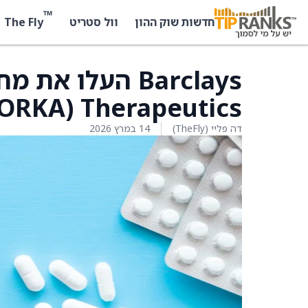
™
The Fly
חדשות שוק ההון
וול סטריט
Therapeutics ‏(ORKA) ל-50 דולר מ-48 דולר
דה פליי (TheFly)
14 במרץ 2026