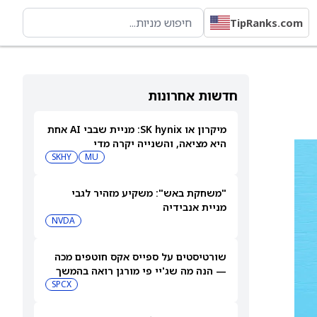
TipRanks.com
חדשות אחרונות
מיקרון או SK hynix: מניית שבבי AI אחת
היא מציאה, והשנייה יקרה מדי
SKHY
MU
"משחקת באש": משקיע מזהיר לגבי
מניית אנבידיה
NVDA
שורטיסטים על ספייס אקס חוטפים מכה
— הנה מה שג'יי פי מורגן רואה בהמשך
SPCX