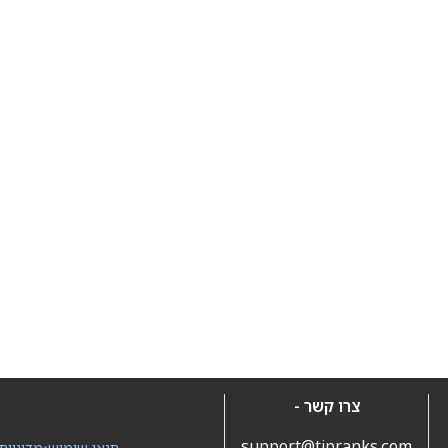
צרו קשר -
support@tipranks.com
תנאי שימוש
•
מדיניות