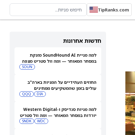
TipRanks.com
חדשות אחרונות
למה מניית SoundHound AI מזנקת
במסחר המאוחר — ומה וול סטריט מצפה
שיקרה בהמשך
SOUN
החוזים העתידיים על המניות בארה"ב
עולים בזמן שהמשקיעים ממתינים
לדוחות נוספים
DIA
QQQ
למה מניות סנדיסק ו-Western Digital
יורדות במסחר המאוחר — ומה וול סטריט
צופה בהמשך
WDC
SNDK