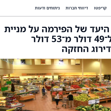
קריפטו
דיווחי חברות
ניתוחים ודעות
יר היעד של הפירמה על מניית
Lamb Weston (LW) ל־49 דולר מ־53 דולר
ירוג החזקה