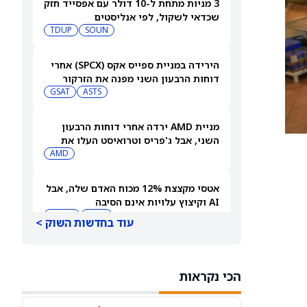
3 מניות מתחת ל-10 דולר עם אפסייד חזק
שכדאי לשקול, לפי אנליסטים
TDUP
SOUN
הירידה במניית ספייס אקס (SPCX) אחרי
דוחות הרבעון השני מפנה את הזרקור
ASTS
לקרנות סל חלל עם חשיפה גבוהה
GSAT
מניית AMD ירדה אחרי דוחות הרבעון
השני, אבל ג'פריס וטרואיסט העלו את
מחירי היעד. הנה הסיבה
AMD
אטסי מקצצת 12% מכוח האדם שלה, אבל
AI וקיצוץ עלויות אינם הסיבה
AMZN
WMT
עוד בחדשות השוק >
"שאפתנות מגיעה עם מחיר", מזהיר
אנליסט וולס פרגו לאחר שהוריד את
הכי נקראות
NVDA
מחיר היעד למניית אנבידיה (אנבידיה)
SPCX