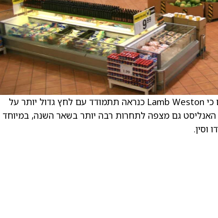
. . אנליסט BofA, שם האנליסט, אומר למשקיעים כי Lamb Weston כנראה תתמודד עם לחץ גדול יותר על
 האנליסט גם מצפה לתחרות רבה יותר בשאר השנה, במיוחד