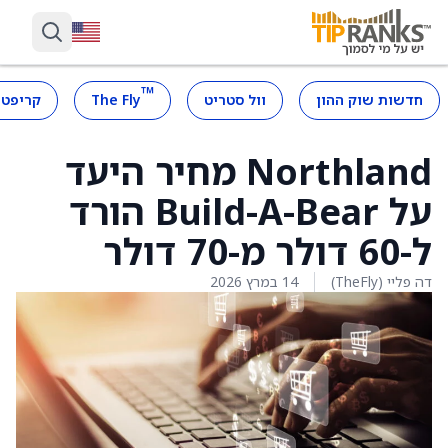
™
חדשות שוק ההון
וול סטריט
The Fly
קריפטו
Northland מחיר היעד
על Build-A-Bear הורד
ל-60 דולר מ-70 דולר
דה פליי (TheFly)
14 במרץ 2026