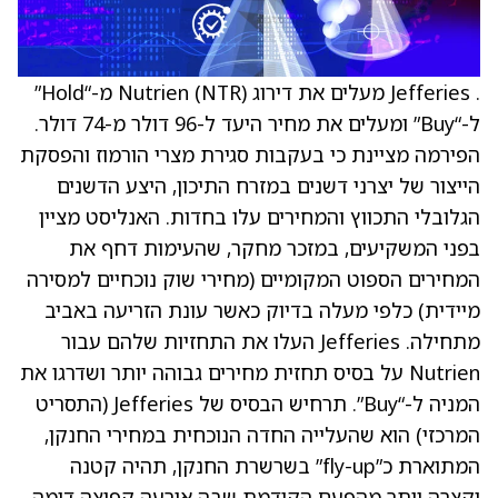
. Jefferies מעלים את דירוג Nutrien (NTR) מ-“Hold”
ל-“Buy” ומעלים את מחיר היעד ל-96 דולר מ-74 דולר.
הפירמה מציינת כי בעקבות סגירת מצרי הורמוז והפסקת
הייצור של יצרני דשנים במזרח התיכון, היצע הדשנים
הגלובלי התכווץ והמחירים עלו בחדות. האנליסט מציין
בפני המשקיעים, במזכר מחקר, שהעימות דחף את
המחירים הספוט המקומיים (מחירי שוק נוכחיים למסירה
מיידית) כלפי מעלה בדיוק כאשר עונת הזריעה באביב
מתחילה. Jefferies העלו את התחזיות שלהם עבור
Nutrien על בסיס תחזית מחירים גבוהה יותר ושדרגו את
המניה ל-“Buy”. תרחיש הבסיס של Jefferies (התסריט
המרכזי) הוא שהעלייה החדה הנוכחית במחירי החנקן,
המתוארת כ”fly-up” בשרשרת החנקן, תהיה קטנה
וקצרה יותר מהפעם הקודמת שבה אירעה קפיצה דומה.