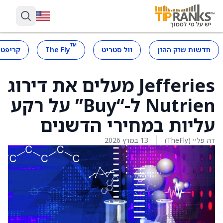
™
חדשות שוק ההון
וול סטריט
The Fly
קריפטו
Jefferies מעלים את דירוג
Nutrien ל-“Buy” על רקע
עליות במחירי הדשנים
דה פליי (TheFly)
13 במרץ 2026