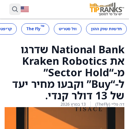
™
חדשות שוק ההון
וול סטריט
The Fly
קריפטו
National Bank שדרגו
את Kraken Robotics
מ-“Sector Hold”
ל-“Buy” וקבעו מחיר יעד
של 13 דולר קנדי.
דה פליי (TheFly)
13 במרץ 2026