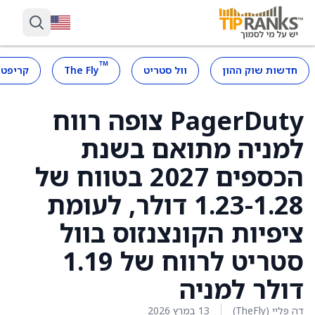
™
חדשות שוק ההון
וול סטריט
The Fly
קריפטו
PagerDuty צופה רווח
למניה מתואם בשנת
הכספים 2027 בטווח של
1.23-1.28 דולר, לעומת
ציפיות הקונצנזוס בוול
סטריט לרווח של 1.19
דולר למניה
דה פליי (TheFly)
13 במרץ 2026