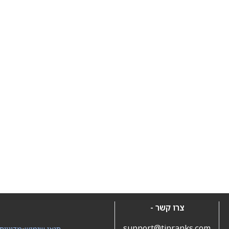
צרו קשר -
support@tipranks.com
תנאי שימוש
•
מדיניות