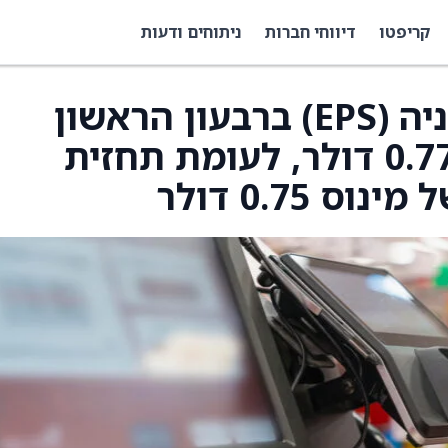
קריפטו
דיווחי חברות
ניתוחים ודעות
Zumiez צופה רווח למניה (EPS) ברבעון הראשון
בטווח של מינוס 0.87‑0.77 דולר, לעומת תחזית
 0.75 דולר