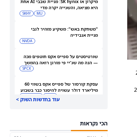
מיקרון או SK hynix: מניית שבבי AI אחת
היא מציאה, והשנייה יקרה מדי
SKHY
MU
"משחקת באש": משקיע מזהיר לגבי
מניית אנבידיה
NVDA
שורטיסטים על ספייס אקס חוטפים מכה
— הנה מה שג'יי פי מורגן רואה בהמשך
SPCX
ת השבועות שהסתיימו ב־28
עסקת קורסור של ספייס אקס בשווי 60
תיימו ב־28 בפברואר 2026
מיליארד דולר עשויה להיסגר כבר בשבוע
הבא… אבל המותג Cursor עלול להיעלם
SPCX
PC:CURSO
עוד בחדשות השוק >
מניית מעקב? ג'פריס גרופ שוקלת את
הספקולציות על מיזוג בין SpaceX
הכי נקראות
לטסלה
JEF
SPCX