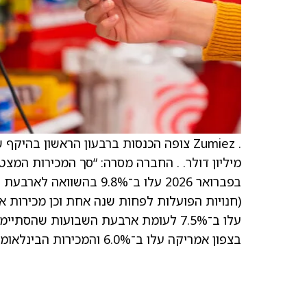
בצפון אמריקה עלו ב־6.0% והמכירות הבינלאומיות בחנויות זהות עלו ב־13.2%.”