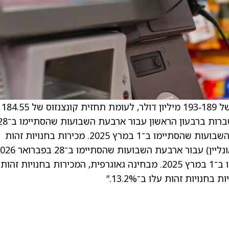
. Zumiez צופה הכנסות ברבעון הראשון בהיקף של 189‑193 מיליון דולר, לעומת תחזית קונצנזוס של 184.55
מיליון דולר. . החברה מסרה: “סך המכירות המצטברות ברבעון הראשון עבור ארבע
בפברואר 2026 עלו ב־9.8% בהשוואה לארבעת השבועות שהסתיימו ב־1 במרץ 2025. מכירות בחנויות זהות
(חנויות הפועלות לפחות שנה אחת וכן מכירות אונליין) עבור ארבעת השבועות שהס
עלו ב־7.5% לעומת ארבעת השבועות שהסתיימו ב־1 במרץ 2025. מבחינה גאוגרפית, המכירות בחנויות זהות