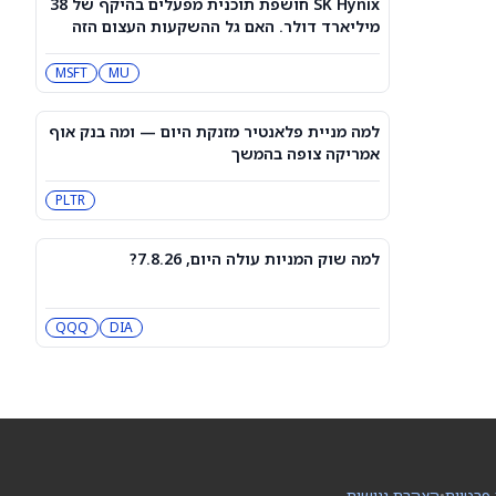
SK Hynix חושפת תוכנית מפעלים בהיקף של 38
3 תעודות הסל הטובות ביותר להשקעה,
מיליארד דולר. האם גל ההשקעות העצום הזה
לפי אנליסט ה-AI – 8/7/2026
יפגע במניית מיקרון טכנולוג'י?
IWF
VV
MSFT
MU
שוק המניות היום: SPY ו-QQQ עלו לאחר
שדוח תעסוקה מאכזב שינה את ציפיות
למה מניית פלאנטיר מזנקת היום — ומה בנק אוף
הריבית
DIA
QQQ
אמריקה צופה בהמשך
PLTR
מניות מחשוב קוונטי מזנקות כשוושינגטון
בוחנת הגדלת המימון ב-68%
QBTS
IONQ
למה שוק המניות עולה היום, 7.8.26?
המניות המובילות בעליות במדד S&P 500
היום, 7.8.26
DIA
QQQ
QQQ
DIA
האם העסקה בבריטניה מבשרת צרות?
מניית פאראמונט סקיידנס
(NASDAQ:PSKY) עלתה בכל זאת
WBD
PSKY
 פרטיות
•
הצהרת נגישות