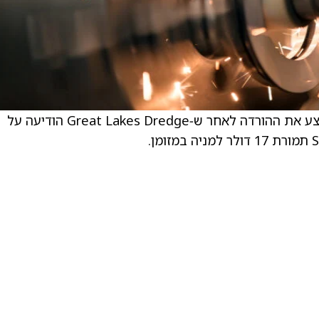
. . ג’ונתן טנוונטנג, אנליסט ב‑CJS Securities, ביצע את ההורדה לאחר ש‑Great Lakes Dredge הודיעה על