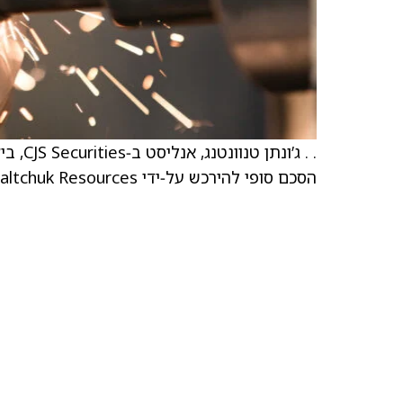
הסכם סופי להירכש על‑ידי Saltchuk Resources תמורת 17 דולר למניה במזומן.