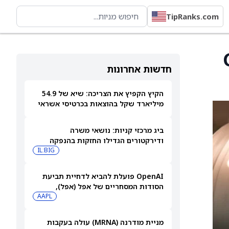
TipRanks.com
Gr
חדשות אחרונות
הקיץ הקפיץ את הצריכה: שיא של 54.9
מיליארד שקל בהוצאות בכרטיסי אשראי
ביולי
ביג מרכזי קניות: נושאי משרה
ודירקטורים הגדילו החזקות בהנפקה
פרטית
IL:BIG
OpenAI פועלת להביא לדחיית תביעת
הסודות המסחריים של אפל (אפל),
שאותה כינתה "רשלנית, אגרסיבית
AAPL
ואישית באופן מוזר"
מניית מודרנה (MRNA) עולה בעקבות