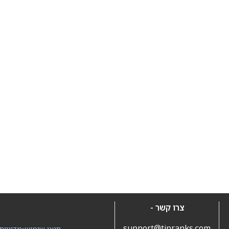
צרו קשר -
support@tipranks.com
תנאי שימוש
•
מדיניות