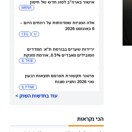
אישור בארה"ב לסוג חדש של חיסון
לשפעת — למה זה חשוב
MRNA
אלה המניות שמדווחות על רווחים היום –
6 באוגוסט 2026
CEG
U
ירידות שערים בבורסת ת”א: המדדים
המובילים מאבדים 0.5%, אורמת מזנקת
7% אחרי הדוחות
IL:TASE
פרטנר תקשורת תפרסם תוצאות רבעון
שני 2026 ותציג מצגת
IL:PTNR
עוד בחדשות השוק >
אורמת עקפה את התחזיות והעלתה את
הצפי לשנת 2026
IL:ORA
הכי נקראות
אאורה השקעות זכתה בפרויקט