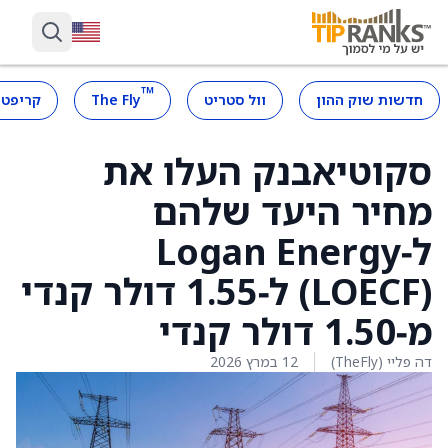
™
חדשות שוק ההון
וול סטריט
The Fly
קריפטו
סקוטיאבנק העלו את
מחיר היעד שלהם
ל‑Logan Energy
‏(LOECF) ל‑1.55 דולר קנדי
מ‑1.50 דולר קנדי
דה פליי (TheFly)
12 במרץ 2026