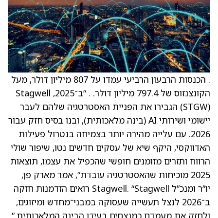
. הכנסות הרבעון הרביעי עמדו על 807 מיליון דולר, מעל
הקונצנזוס של 797.4 מיליון דולר. . “ב־2025, Stagwell
‏(STGW) הגבירו את הפניית האסטרטגיה שלהם לעבר
יישומי ושירותי AI (בינה מלאכותית), ובנו בסיס חזק עבור
2026. עם עלייה מהירה יותר בצמיחה בנטרול פעילות
האדווקסי, היקף שיא של עסקים חדשים נטו, שיפור שולי
הרווח ותזרים מזומנים חופשי שהכפיל את עצמו, תוצאות
2025 מוכיחות שהאסטרטגיה עובדת”, אמר מארק פן,
יו”ר ומנכ”ל Stagwell. “Stagwell רואים הזדמנות חזקה
ב־2026 לנצל תעשייה שעסוקה במבני־מחדש ומיזוגים,
ולחזק את מעמדם כמנצחים בעידן הבינה המלאכותית.”