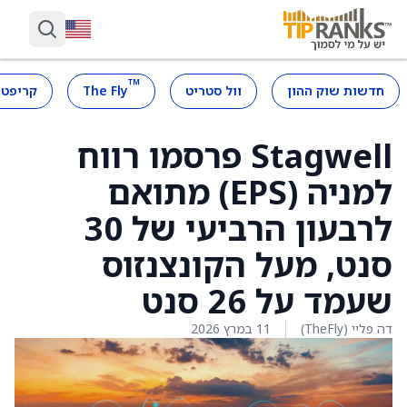
™
חדשות שוק ההון
וול סטריט
The Fly
קריפטו
Stagwell פרסמו רווח
למניה (EPS) מתואם
לרבעון הרביעי של 30
סנט, מעל הקונצנזוס
שעמד על 26 סנט
דה פליי (TheFly)
11 במרץ 2026