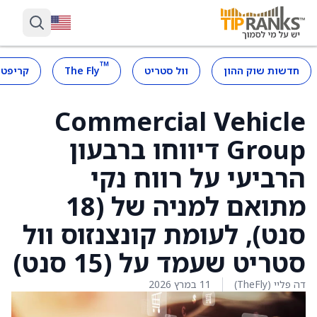
™
חדשות שוק ההון
וול סטריט
The Fly
קריפטו
Commercial Vehicle
Group דיווחו ברבעון
הרביעי על רווח נקי
מתואם למניה של (18
סנט), לעומת קונצנזוס וול
סטריט שעמד על (15 סנט)
דה פליי (TheFly)
11 במרץ 2026