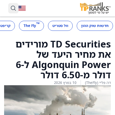
™
חדשות שוק ההון
וול סטריט
The Fly
קריפטו
TD Securities מורידים
את מחיר היעד של
Algonquin Power ל-6
דולר מ-6.50 דולר
דה פליי (TheFly)
10 במרץ 2026