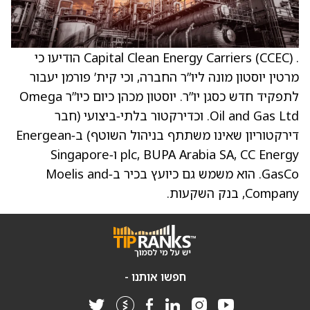
. Capital Clean Energy Carriers (CCEC) הודיעו כי
מרטין יוסטון מונה ליו”ר החברה, וכי קית’ פורמן יעבור
לתפקיד חדש כסגן יו”ר. יוסטון מכהן כיום כיו”ר Omega
Oil and Gas Ltd. וכדירקטור בלתי‑ביצועי (חבר
דירקטוריון שאינו משתתף בניהול השוטף) ב‑Energean
plc, BUPA Arabia SA, CC Energy ו‑Singapore
GasCo. הוא משמש גם כיועץ בכיר ב‑Moelis and
Company, בנק השקעות.
חפשו אותנו -