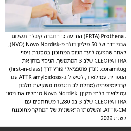
. Prothena ‏(PRTA) הודיעה כי החברה קיבלה תשלום
אבני דרך של 50 מיליון דולר מ‑Novo Nordisk ‏(NVO),
לאחר שהגיעה ליעד הגיוס המתוכנן במסגרת ניסוי
CLEOPATTRA שלב 3 המתמשך. הניסוי בוחן את
coramitug, נוגדן פוטנציאלי פורץ דרך (first‑in‑class)
המפחית עמילואיד, לטיפול ב‑ATTR amyloidosis עם
קרדיומיופתיה (מחלת לב הנגרמת משקיעת חלבון
עמילואיד בלתי תקין). Novo Nordisk מנהלים את ניסוי
CLEOPATTRA שלב 3 בכ‑1,280 משתתפים עם
ATTR‑CM, והשלמתו הראשונית של המחקר מתוכננת
לשנת 2029.