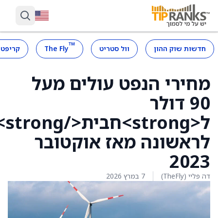
™
חדשות שוק ההון
וול סטריט
The Fly
קריפטו
מחירי הנפט עולים מעל
90 דולר
ל<strong>חבית</strong>
לראשונה מאז אוקטובר
2023
דה פליי (TheFly)
7 במרץ 2026