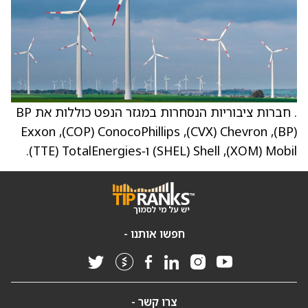
(BP), Chevron‏ (CVX), ConocoPhillips‏ (COP), Exxon
Mobil‏ (XOM), Shell‏ (SHEL) ו‑TotalEnergies‏ (TTE).
חפשו אותנו -
צרו קשר -