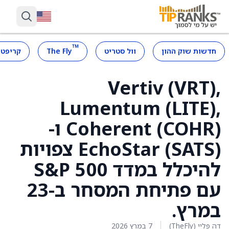
™
חדשות שוק ההון
וול סטריט
The Fly
קריפטו
Vertiv (VRT),
Lumentum (LITE),
Coherent (COHR) ו-
EchoStar (SATS) צפויות
להיכלל במדד S&P 500
עם פתיחת המסחר ב-23
במרץ.
דה פליי (TheFly)
7 במרץ 2026