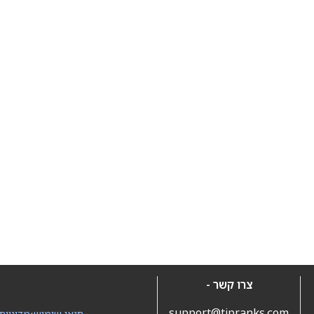
צרו קשר -
support@tipranks.com
תנאי שימוש
•
מדיניות