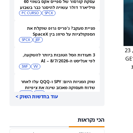
עסקת קורסור של ספייס אקס בשווי 60
מיליארד דולר עשויה להיסגר כבר בשבוע
הבא… אבל המותג Cursor עלול להיעלם
SPCX
PC:CURSO
מניית מעקב? ג'פריס גרופ שוקלת את
הספקולציות על מיזוג בין SpaceX
לטסלה
JEF
SPCX
. חברת S&P Dow Jones Indices תבצע את השינויים הבאים במדד S&P 100 לפני פתיחת המסחר ביום שני, 23
3 תעודות הסל הטובות ביותר להשקעה,
במרץ, במסגרת איזון רבעוני תקופתי. Micron ‏(MU), Lam Research ‏(LRCX), Applied Materials ‏(AMAT) ו־GE
לפי אנליסט ה-AI – 8/7/2026
T) מוסרות
IWF
VV
שוק המניות היום: SPY ו-QQQ עלו לאחר
שדוח תעסוקה מאכזב שינה את ציפיות
הריבית
DIA
QQQ
עוד בחדשות השוק >
מניות מחשוב קוונטי מזנקות כשוושינגטון
בוחנת הגדלת המימון ב-68%
הכי נקראות
QBTS
IONQ