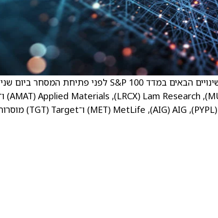
Vernova ‏(GEV) מצטרפות למדד, בעוד PayPal ‏(PYPL), AIG ‏(AIG), MetLife ‏(MET) ו־Target ‏(GT