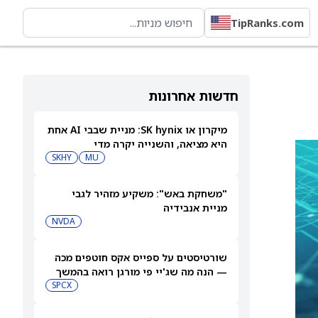
TipRanks.com
חדשות אחרונות
מיקרון או SK hynix: מניית שבבי AI אחת
היא מציאה, והשנייה יקרה מדי
SKHY
MU
"משחקת באש": משקיע מזהיר לגבי
מניית אנבידיה
NVDA
שורטיסטים על ספייס אקס חוטפים מכה
— הנה מה שג'יי פי מורגן רואה בהמשך
SPCX