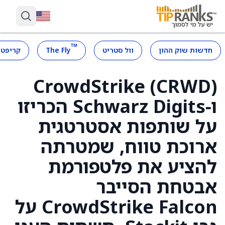
™
חדשות שוק ההון
וול סטריט
The Fly
קריפטו
CrowdStrike (CRWD)
ו‑Schwarz Digits הכריזו
על שותפות אסטרטגית
ארוכת טווח, שמטרתה
להציע את פלטפורמת
אבטחת הסייבר
CrowdStrike Falcon על