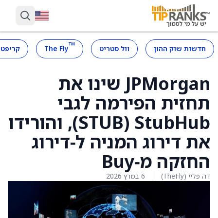
™
חדשות שוק ההון
וול סטריט
The Fly
קריפטו
JPMorgan שינו את
תחזית הפירמה לגבי
StubHub ‏(STUB), והורידו
את דירוג המניה ל‑דירוג
החזקה מ‑Buy
דה פליי (TheFly)
6 במרץ 2026