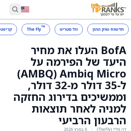
™
חדשות שוק ההון
וול סטריט
The Fly
קריפטו
BofA העלו את מחיר
היעד של הפירמה על
Ambiq Micro ‏(AMBQ)
ל‑35 דולר מ‑32 דולר,
וממשיכים בדירוג החזקה
למניה לאחר תוצאות
הרבעון הרביעי
דה פליי (TheFly)
6 במרץ 2026