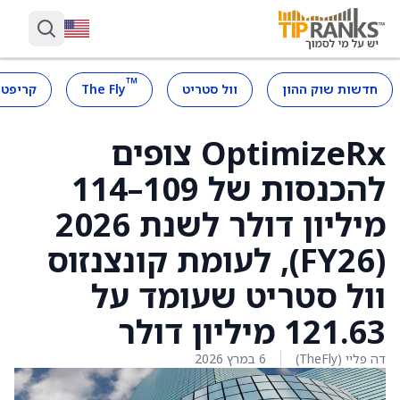
™
חדשות שוק ההון
וול סטריט
The Fly
קריפטו
OptimizeRx צופים
להכנסות של 109–114
מיליון דולר לשנת 2026
(FY26), לעומת קונצנזוס
וול סטריט שעומד על
121.63 מיליון דולר
דה פליי (TheFly)
6 במרץ 2026