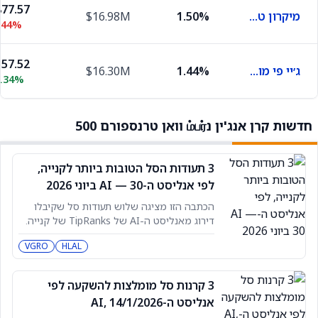
77.57
מיקרון טכנולוג'י
1.50%
$16.98M
.44%
57.52
ג׳יי פי מורגן
1.44%
$16.30M
0.34%
חדשות קרן אנג'ין נம்பர் וואן טרנספורם 500
3 תעודות הסל הטובות ביותר לקנייה,
לפי אנליסט ה-AI — 30 ביוני 2026
הכתבה הזו מציגה שלוש תעודות סל שקיבלו
דירוג מאנליסט ה-AI של TipRanks של קנייה.
תעודות סל (ETFs) ממשיכות להיות אחד
VGRO
HLAL
הכלים החשובים ביותר עבור משקיעים שרוצים
חשיפה לשווקים הפיננסיים. שלוש תעודות הסל
הן: וירטוס סילוונט גרות' אופורטיוניטיס (VGRO)
3 קרנות סל מומלצות להשקעה לפי
Engine No. 1 Transform 500 ETF (VOTE)
אנליסט ה-AI, 14/1/2026
Wahed FTSE USA Shariah