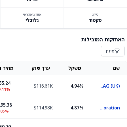
סיווג
אזור גיאוגרפי
סקטור
גלובלי
האחזקות המובילות
סינון
שם
משקל
ערך שוק
מחיר וש
55.24
$116.61K
4.94%
Deutsche Post AG (UK)
0.11%
95.38
$114.98K
4.87%
Union Pacific Corporation
.05%
50.70