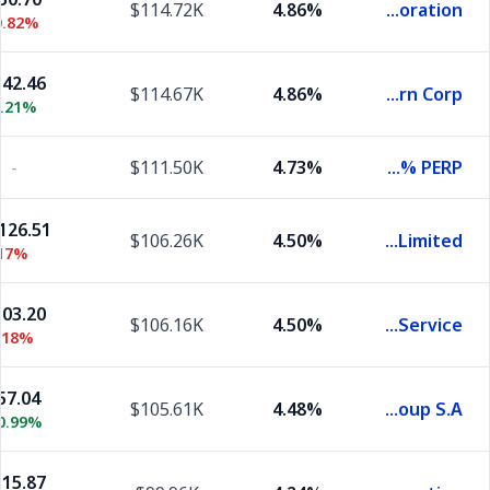
$114.72K
4.86%
CSX Corporation
0.82%
42.46
$114.67K
4.86%
Norfolk Southern Corp
0.21%
-
$111.50K
4.73%
Canadian National Railway Company 5.5% PERP
126.51
$106.26K
4.50%
Canadian Pacific Kansas City Limited
.17%
03.20
$106.16K
4.50%
United Parcel Service
.18%
57.04
$105.61K
4.48%
Amadeus IT Group S.A
0.99%
15.87