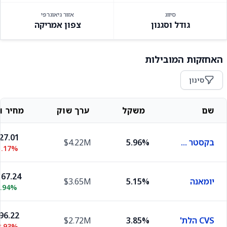
סיווג
אזור גיאוגרפי
גודל וסגנון
צפון אמריקה
האחזקות המובילות
סינון
שם
משקל
ערך שוק
מחיר וש
27.01
בקסטר אינטרנשיונל
5.96%
$4.22M
1.17%
67.24
יומאנה
5.15%
$3.65M
0.94%
96.22
CVS הלת'
3.85%
$2.72M
2.93%